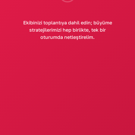
Ekibinizi toplantıya dahil edin; büyüme
Doğrulama Kodu Nasıl Gönderilsin?
stratejilerimizi hep birlikte, tek bir
oturumda netleştirelim.
WhatsApp
SMS
E-posta
Kod Gönder
© 2026 Partnerfy. Tüm hakları saklıdır.