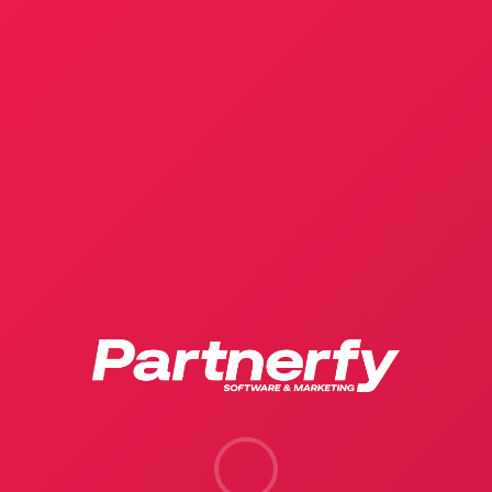
Partnerfy Görüşme Planlayıcısına
Hoşgeldiniz
Tüm görüşme geçmişinize dilediğiniz an
erişin; ajansınızın gelişim adımlarını "Geçmiş
Görüşmelerim" alanından güvenle takip edin.
Cep Telefonu