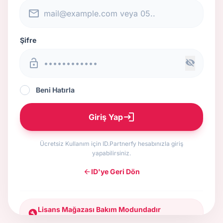
mail_outline
Şifre
lock_open
visibility_off
Beni Hatırla
login
Giriş Yap
Ücretsiz Kullanım için ID.Partnerfy hesabınızla giriş
yapabilirsiniz.
ID'ye Geri Dön
arrow_back
Lisans Mağazası Bakım Modundadır
build_circle
Yeni kayıtlar geçici olarak kapatılmıştır. Lütfen daha